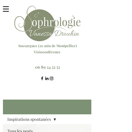
Sussargu
es (20 min
de Montpellier)
Visioconférence
Réservez votre séance ici
06 89 24 52 52
Blog
S'inscrire
Inspirations spontanées
Tous les posts