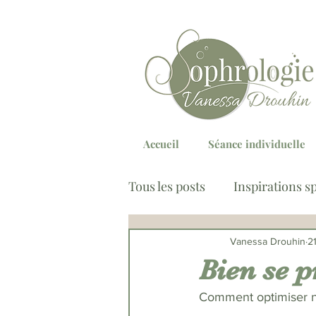
Accueil
Séance individuelle
Tous les posts
Inspirations s
Sommeil
Stress & régu
Vanessa Drouhin
2
Bien se p
Comment optimiser no
Troubles Comportement Ali