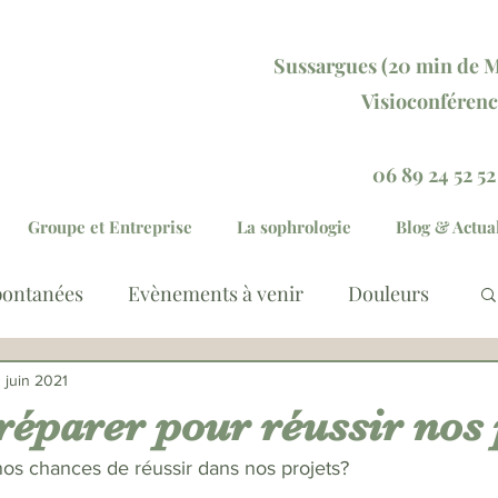
Sussargu
es (20 min
de M
Visioconférenc
Réservez votre séan
06 89 24 52 52
Groupe et Entreprise
La sophrologie
Blog & Actual
pontanées
Evènements à venir
Douleurs
lation des émotions
Général
1 juin 2021
réparer pour réussir nos 
s chances de réussir dans nos projets? 
mentaire