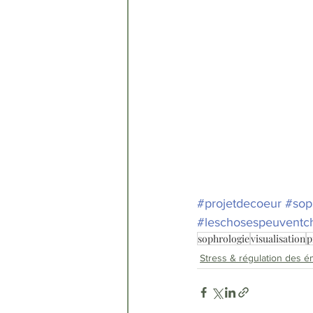
#projetdecoeur
#sop
#leschosespeuventc
sophrologie
visualisation
p
Stress & régulation des é