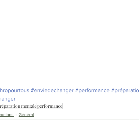
hropourtous
#enviedechanger
#performance
#préparati
hanger
réparation mentale
performance
motions
Général