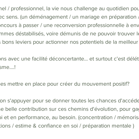
el / professionnel, la vie nous challenge au quotidien po
ec sens. (un déménagement / un mariage en préparation /
cours à passer / une reconversion professionnelle à envis
ommes déstabilisés, voire démunis de ne pouvoir trouver 
s bons leviers pour actionner nos potentiels de la meilleur
s avec une facilité déconcertante... et surtout c'est délé
me....! 
gies mettre en place pour créer du mouvement positif?
t-on s'appuyer pour se donner toutes les chances d'accéde
e belle contribution sur ces chemins d'évolution, pour g
 et en performance, au besoin. (concentration / mémorisa
ions / estime & confiance en soi / préparation mentale )