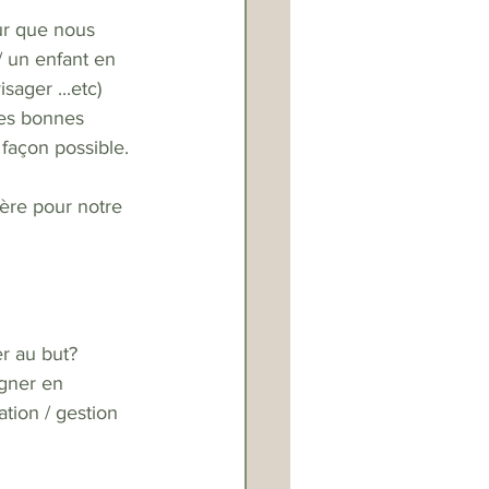
ur que nous 
 un enfant en 
ager ...etc)
les bonnes 
 façon possible.
tère pour notre 
r au but? 
agner en 
tion / gestion 