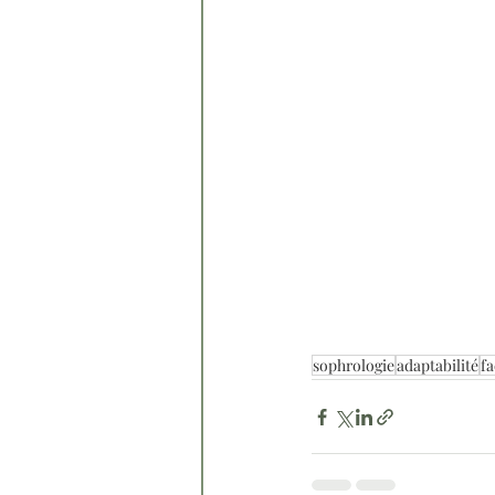
sophrologie
adaptabilité
fa