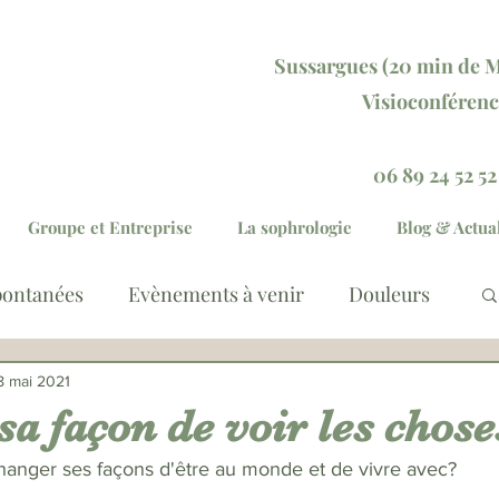
Sussargu
es (20 min
de M
Visioconférenc
Réservez votre séan
06 89 24 52 52
Groupe et Entreprise
La sophrologie
Blog & Actual
pontanées
Evènements à venir
Douleurs
lation des émotions
Général
8 mai 2021
a façon de voir les chose
anger ses façons d'être au monde et de vivre avec?  
mentaire