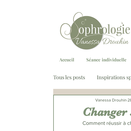
Accueil
Séance individuelle
Tous les posts
Inspirations s
Sommeil
Stress & régu
Vanessa Drouhin
2
Changer s
Comment réussir à ch
Troubles Comportement Ali