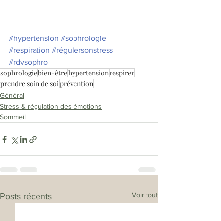
#hypertension
#sophrologie
#respiration
#régulersonstress
#rdvsophro
sophrologie
bien-être
hypertension
respirer
prendre soin de soi
prévention
Général
Stress & régulation des émotions
Sommeil
Voir tout
Posts récents