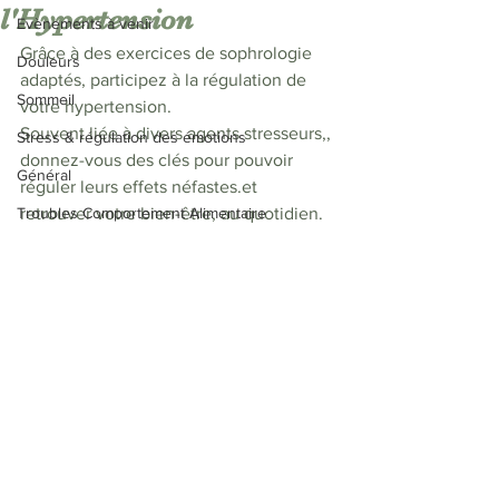
l'Hypertension
Evènements à venir
Grâce à des exercices de sophrologie 
Douleurs
adaptés, participez à la régulation de 
Sommeil
votre hypertension. 
Souvent liée à divers agents stresseurs,, 
Stress & régulation des émotions
donnez-vous des clés pour pouvoir 
Général
réguler leurs effets néfastes.et 
Troubles Comportement Alimentaire
retrouver votre bien-être, au quotidien.