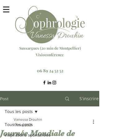
Sussargu
es (20 min
de Montpellier)
Visioconférence
Réservez votre séance ici
06 89 24 52 52
S'inscrire
Post
Tous les posts
Vanessa Drouhin
Tous les posts
17 mai 2021
Journée Mondiale de
Inspirations spontanées