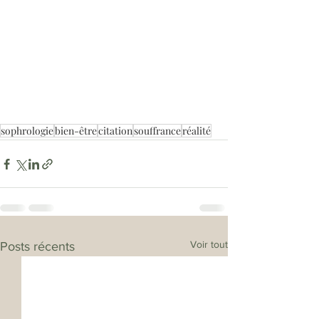
sophrologie
bien-être
citation
souffrance
réalité
Voir tout
Posts récents