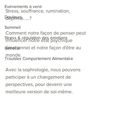
Evènements à venir
Stress, souffrance, rumination, 
Douleurs
déprime.....? 
Sommeil
Comment notre façon de penser peut 
Stress & régulation des émotions
influencer notre état psychique 
émotionnel et notre façon d'être au 
Général
monde. 
Troubles Comportement Alimentaire
Avec la sophrologie, nous pouvons 
participer à un changement de 
perspectives, pour devenir une 
meilleure version de soi-même.