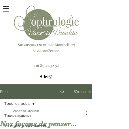
Sussargu
es (20 min
de Montpellier)
Visioconférence
Réservez votre séance ici
06 89 24 52 52
S'inscrire
Post
Tous les posts
Vanessa Drouhin
Tous les posts
27 mai 2021
Nos façons de penser...
Inspirations spontanées