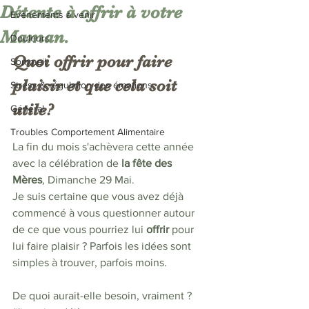
Détente à offrir à votre
Evènements à venir
Maman.
Douleurs
Quoi offrir pour faire 
Sommeil
plaisir et que cela soit 
Stress & régulation des émotions
utile?
Général
Troubles Comportement Alimentaire
La fin du mois s'achèvera cette année 
avec la célébration de 
la fête des 
Mères
, Dimanche 29 Mai. 
Je suis certaine que vous avez déjà 
commencé à vous questionner autour 
de ce que vous pourriez lui 
offrir 
pour 
lui faire plaisir ? Parfois les idées sont 
simples à trouver, parfois moins.
De quoi aurait-elle besoin, vraiment ? 