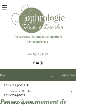
Sussargu
es (20 min
de Montpellier)
Visioconférence
Réservez votre séance ici
06 89 24 52 52
S'inscrire
Post
Tous les posts
Vanessa Drouhin
Tous les posts
17 mai 2022
Pensez à un moment de
Inspirations spontanées