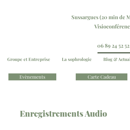
Sussargu
es (20 min
de M
Visioconférenc
Réservez votre séan
06 89 24 52 52
Groupe et Entreprise
La sophrologie
Blog & Actual
Evènements
Carte Cadeau
Enregistrements Audio