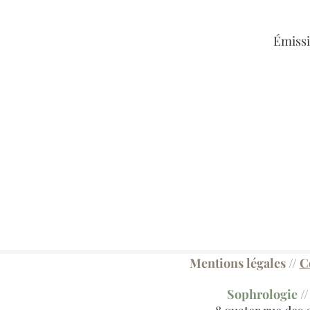
Émissi
Mentions légales
//
C
​Sophrologie /