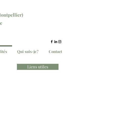
ontpellier)
e
ce ici
ités
Qui suis-je?
Contact
Liens utiles