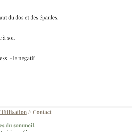
aut du dos et des épaules.
 à soi.
ess - le négatif
Utilisation
//
Contact
les du sommeil.