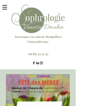
Sussargu
es (20 min
de Montpellier)
Visioconférence
Réservez votre séance ici
06 89 24 52 52