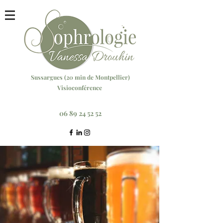
Sussargu
es (20 min
de Montpellier)
Visioconférence
Réservez votre séance ici
06 89 24 52 52