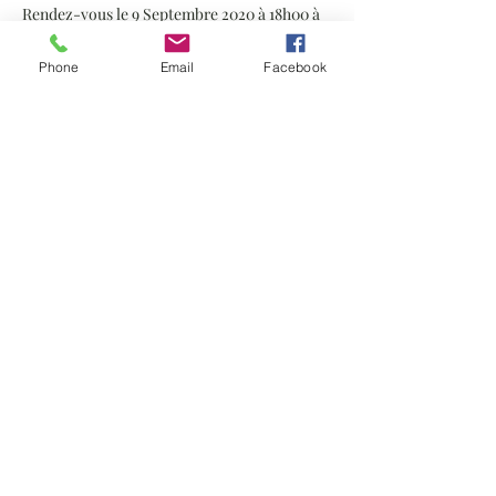
Rendez-vous le 9 Septembre 2020 à 18h00 à 
l'Hpulus Brewpub, 8 rue Coullot, dans le 
centre de Montpellier.
Phone
Email
Facebook
En lire plus >
Billets
Vente expirée
Type de billet
Atelier de dégustation
Plus d'info
Prix
7,00 €