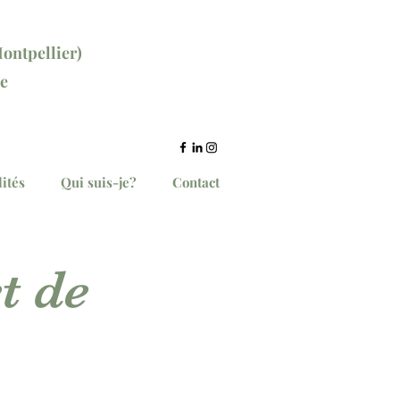
ontpellier)
e
ce ici
ités
Qui suis-je?
Contact
t de