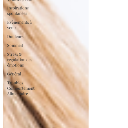
Inspirations
spontanées
Evènements à
venir
Douleurs
Sommeil
Stress &
régulation des
émotions
Général
Troubles
Comportement
Alimentaire