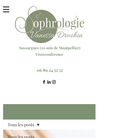
Sussargu
es (20 min
de Montpellier)
Visioconférence
Réservez votre séance ici
06 89 24 52 52
Blog
S'inscrire
Tous les posts
Tous les posts