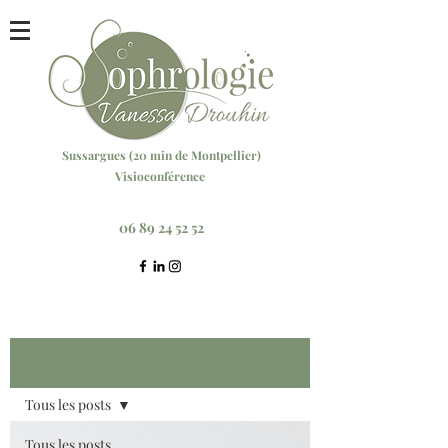
Sussargu
es (20 min
de Montpellier)
Visioconférence
Réservez votre séance ici
06 89 24 52 52
Blog
S'inscrire
Tous les posts
Tous les posts