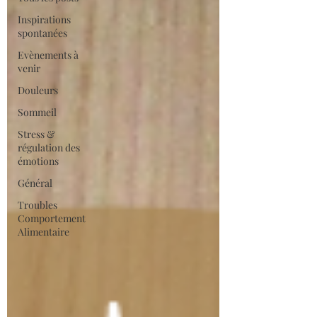
Inspirations
spontanées
Evènements à
venir
Douleurs
Sommeil
Stress &
régulation des
émotions
Général
Troubles
Comportement
Alimentaire