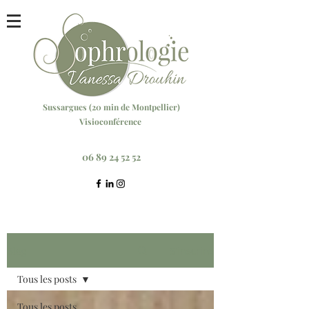
Sussargu
es (20 min
de Montpellier)
Visioconférence
Réservez votre séance ici
06 89 24 52 52
Blog
S'inscrire
Tous les posts
Tous les posts