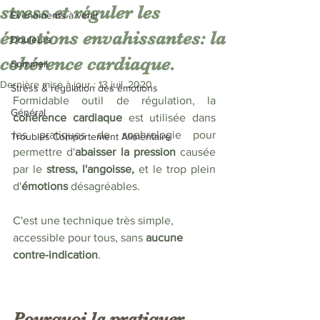
stress et réguler les
Evènements à venir
émotions envahissantes: la
Douleurs
cohérence cardiaque.
Sommeil
Dernière mise à jour :
13 juil. 2020
Stress & régulation des émotions
Formidable outil de régulation, la 
Général
cohérence cardiaque
 est utilisée dans 
les pratiques de sophrologie pour 
Troubles Comportement Alimentaire
permettre d'
abaisser la pression
 causée 
par le 
stress, l'angoisse, 
et le trop plein 
d'
émotions 
désagréables. 
C'est une technique très simple, 
accessible pour tous, sans 
aucune 
contre-indication
. 
Pourquoi la pratiquer, 