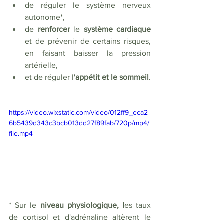
de réguler le système nerveux 
autonome
*
, 
de 
renforcer 
le 
système cardiaque
et de prévenir de certains risques, 
en faisant baisser la pression 
artérielle,
et de réguler l'
appétit et le sommeil
.
https://video.wixstatic.com/video/012ff9_eca2
6b5439d343c3bcb013dd27f89fab/720p/mp4/
file.mp4
*
 Sur le 
niveau physiologique, l
es taux 
de cortisol et d'adrénaline altèrent le 