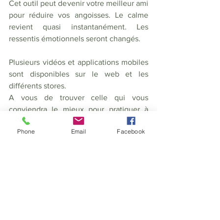
Cet outil peut devenir votre meilleur ami 
pour réduire vos angoisses. Le calme 
revient quasi instantanément. Les 
ressentis émotionnels seront changés.  
Plusieurs vidéos et applications mobiles 
sont disponibles sur le web et les 
différents stores. 
A vous de trouver celle qui vous 
conviendra le mieux pour pratiquer à 
volonté lorsque vous en sentirez le 
Phone
Email
Facebook
besoin.
Si vous souhaitez faire une séance de 
sophrologie avec moi, pour allez plus 
loin sur votre parcours personnel, vous 
pouvez prendre un rendez-vous sur 
mon site, en cliquant 
ici
. 