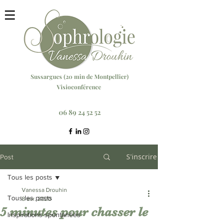
Sussargu
es (20 min
de Montpellier)
Visioconférence
Réservez votre séance ici
06 89 24 52 52
S'inscrire
Post
Tous les posts
Vanessa Drouhin
Tous les posts
8 avr. 2020
5 minutes pour chasser le
Inspirations spontanées