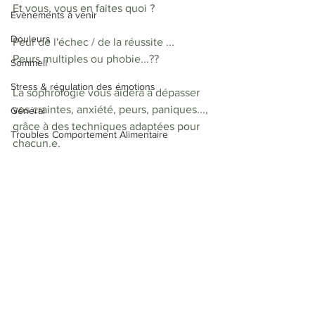
Et vous, vous en faites quoi ?
Evènements à venir
Douleurs
Peur de l'échec / de la réussite ... 
Peurs multiples ou phobie...??
Sommeil
Stress & régulation des émotions
La sophrologie vous aidera à dépasser 
vos craintes, anxiété, peurs, paniques..., 
Général
grâce à des techniques adaptées pour 
Troubles Comportement Alimentaire
chacun.e.