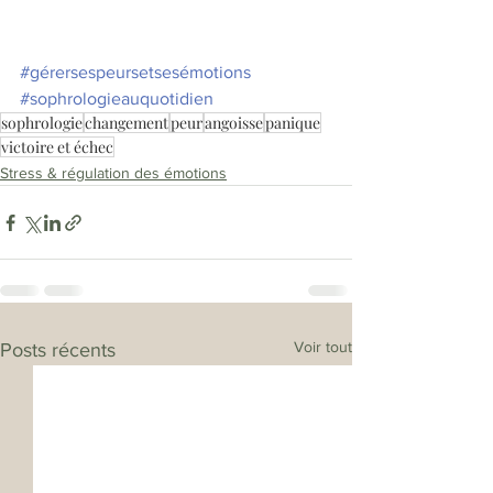
#gérersespeursetsesémotions
#sophrologieauquotidien
sophrologie
changement
peur
angoisse
panique
victoire et échec
Stress & régulation des émotions
Voir tout
Posts récents