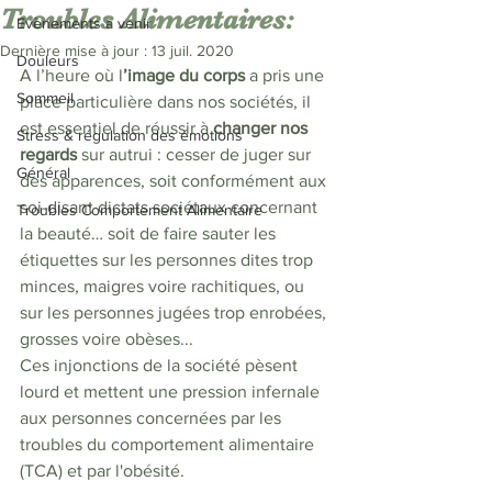
Troubles Alimentaires:
Evènements à venir
Dernière mise à jour :
13 juil. 2020
Douleurs
A l’heure où l
’image du corps
 a pris une 
Sommeil
place particulière dans nos sociétés, il 
est essentiel de réussir à 
changer nos 
Stress & régulation des émotions
regards
 sur autrui : cesser de juger sur 
Général
des apparences, soit conformément aux 
soi-disant dictats sociétaux concernant 
Troubles Comportement Alimentaire
la beauté… soit de faire sauter les 
étiquettes sur les personnes dites trop 
minces, maigres voire rachitiques, ou 
sur les personnes jugées trop enrobées, 
grosses voire obèses...
Ces injonctions de la société pèsent 
lourd et mettent une pression infernale 
aux personnes concernées par les 
troubles du comportement alimentaire 
(TCA) et par l'obésité.