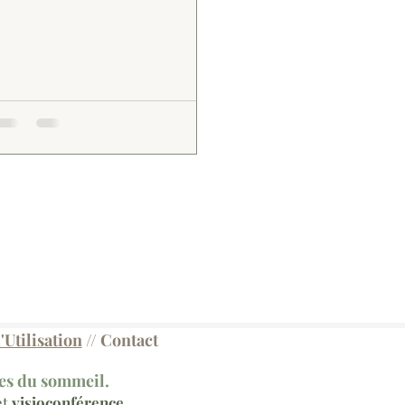
Utilisation
//
Contact
les du sommeil.
t
visioconférence