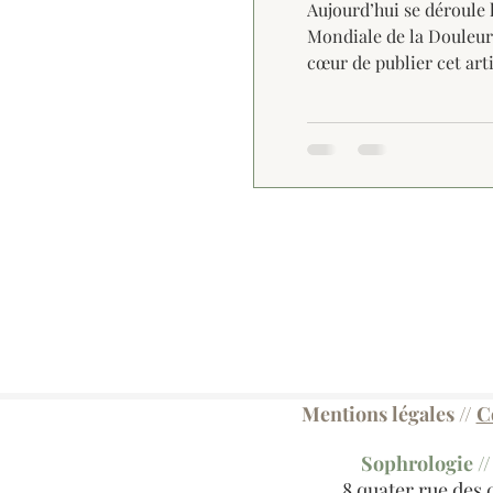
Aujourd’hui se déroule 
Mondiale de la Douleur.
cœur de publier cet art
participer à la diffusion
Mentions légales
//
C
​Sophrologie /
8 quater rue des 