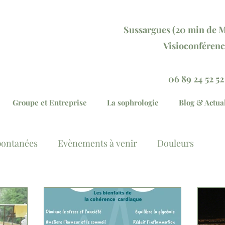
Sussargu
es (20 min
de M
Visioconférenc
Réservez votre séan
06 89 24 52 52
Groupe et Entreprise
La sophrologie
Blog & Actual
pontanées
Evènements à venir
Douleurs
lation des émotions
Général
mentaire