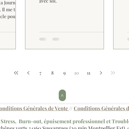
avec soi.
la Journée
 Il me tenait à
icle pour
 d’une...
7
8
9
10
11
>
onditions Générales de Vente
//
Conditions Générales d'
/ Stress, Burn-out, épuisement professionnel et Troub
chênes verts
34160 Sussargues (20 min Montpellier Est)
e