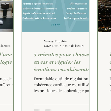
Vanessa Drouhin
 lecture
8 avr. 2020
3 min de lecture
d’une
5 minutes pour chasser le
logie par
stress et réguler les
émotions envahissantes: la
cohérence cardiaque.
ance de
Formidable outil de régulation, la
onférence à
cohérence cardiaque est utilisée dans
les pratiques de sophrologie pour
permettre d'abaisser la...