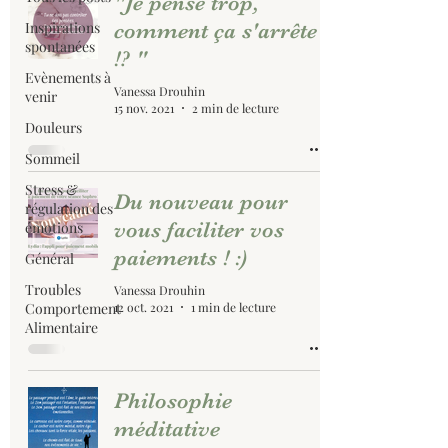
"Je pense trop,
Inspirations
comment ça s'arrête
spontanées
!? "
Evènements à
Vanessa Drouhin
venir
15 nov. 2021
2 min de lecture
Douleurs
Sommeil
Stress &
Du nouveau pour
régulation des
vous faciliter vos
émotions
paiements ! :)
Général
Troubles
Vanessa Drouhin
Comportement
12 oct. 2021
1 min de lecture
Alimentaire
Philosophie
méditative