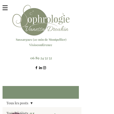
Sussargu
es (20 min
de Montpellier)
Visioconférence
Réservez votre séance ici
06 89 24 52 52
Blog
S'inscrire
Tous les posts
Tous les posts