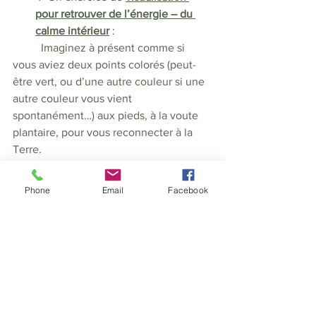
pour retrouver de l’énergie – du 
calme intérieur
 : 
	Imaginez à présent comme si 
vous aviez deux points colorés (peut-
être vert, ou d’une autre couleur si une 
autre couleur vous vient 
spontanément…) aux pieds, à la voute 
plantaire, pour vous reconnecter à la 
Terre. 
Puis imaginez comme un rayon 
lumineux qui remonterait le long de vos 
Phone
Email
Facebook
jambes, allant jusqu’au nombril. Gorgez-
vous de cette lumière, allumez les 
moindre parties de vous à l’intérieur, 
inondez-vous de ces rayons qui 
viennent comme nettoyer.
Ensuite, imaginez un point central de 
couleur blanche au sommet du crâne 