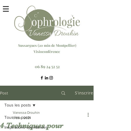
Sussargu
es (20 min
de Montpellier)
Visioconférence
Réservez votre séance ici
06 89 24 52 52
S'inscrire
Post
Tous les posts
Vanessa Drouhin
Tous les posts
9 déc. 2021
4 Techniques pour
Inspirations spontanées