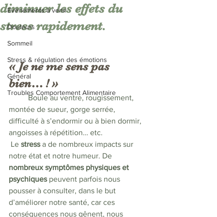
diminuer les effets du
Evènements à venir
stress rapidement.
Douleurs
Sommeil
Stress & régulation des émotions
« Je ne me sens pas 
Général
bien… ! »
Troubles Comportement Alimentaire
	Boule au ventre, rougissement, 
montée de sueur, gorge serrée, 
difficulté à s’endormir ou à bien dormir, 
angoisses à répétition… etc.  
 Le 
stress 
a de nombreux impacts sur 
notre état et notre humeur. De 
nombreux symptômes physiques et 
psychiques
 peuvent parfois nous 
pousser à consulter, dans le but 
d’améliorer notre santé, car ces 
conséquences nous gênent, nous 